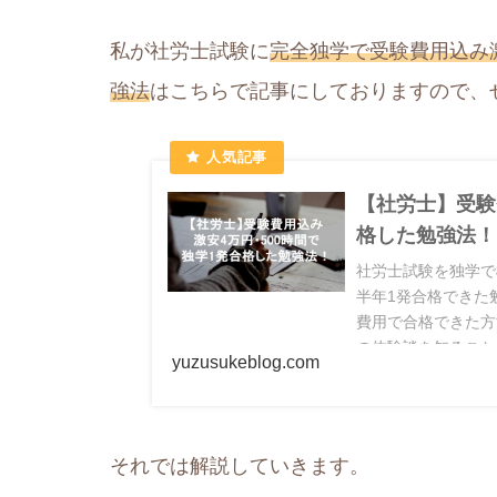
私が社労士試験に
完全独学で受験費用込み激
強法
はこちらで記事にしておりますので、
【社労士】受験
格した勉強法！
社労士試験を独学で
半年1発合格できた
費用で合格できた方
の体験談を知ること
yuzusukeblog.com
それでは解説していきます。