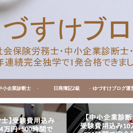
中小企業診断士
日商簿記2級
ゆづすけブログ運
ロフィール｜社労
断士・簿記を独学