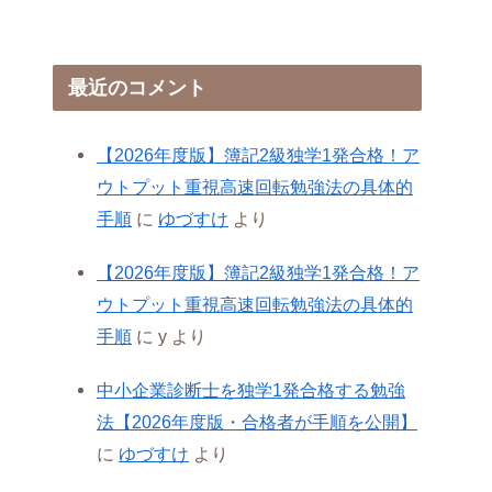
最近のコメント
【2026年度版】簿記2級独学1発合格！ア
ウトプット重視高速回転勉強法の具体的
手順
に
ゆづすけ
より
【2026年度版】簿記2級独学1発合格！ア
ウトプット重視高速回転勉強法の具体的
手順
に
y
より
中小企業診断士を独学1発合格する勉強
法【2026年度版・合格者が手順を公開】
に
ゆづすけ
より