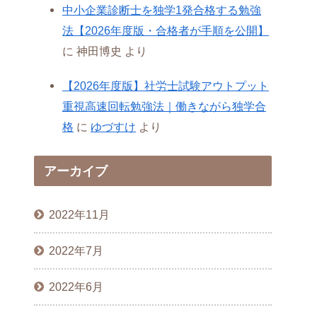
中小企業診断士を独学1発合格する勉強
法【2026年度版・合格者が手順を公開】
に
神田博史
より
【2026年度版】社労士試験アウトプット
重視高速回転勉強法｜働きながら独学合
格
に
ゆづすけ
より
アーカイブ
2022年11月
2022年7月
2022年6月