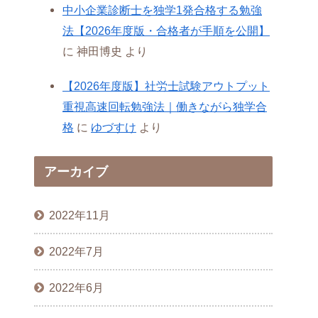
中小企業診断士を独学1発合格する勉強
法【2026年度版・合格者が手順を公開】
に
神田博史
より
【2026年度版】社労士試験アウトプット
重視高速回転勉強法｜働きながら独学合
格
に
ゆづすけ
より
アーカイブ
2022年11月
2022年7月
2022年6月