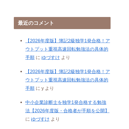
最近のコメント
【2026年度版】簿記2級独学1発合格！ア
ウトプット重視高速回転勉強法の具体的
手順
に
ゆづすけ
より
【2026年度版】簿記2級独学1発合格！ア
ウトプット重視高速回転勉強法の具体的
手順
に
y
より
中小企業診断士を独学1発合格する勉強
法【2026年度版・合格者が手順を公開】
に
ゆづすけ
より