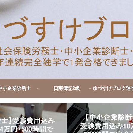
中小企業診断士
日商簿記2級
ゆづすけブログ運
ロフィール｜社労
断士・簿記を独学