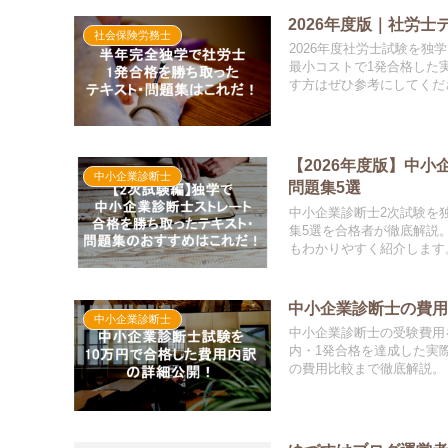
2026年度版｜社労
社会保険労務士
2026年度社労士試験を
最小コストで1発合格した
す方はぜひ参考にしてくだ
【2026年度版】中
中小企業診断士
問題集5選
中小企業診断士2次試験を
集5選を合格者が徹底解説
もわかりやすく紹介します
中小企業診断士の費用
中小企業診断士
中小企業診断士の受験費用を
内・1発合格を達成した実
の費用比較まで徹底解説。