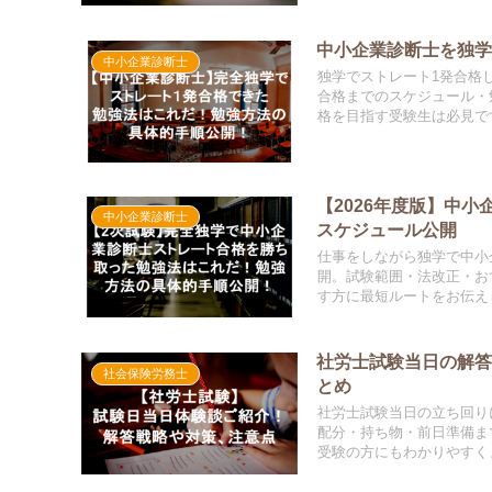
中小企業診断士を独学
中小企業診断士
独学でストレート1発合格
合格までのスケジュール・
格を目指す受験生は必見で
【2026年度版】中
中小企業診断士
スケジュール公開
仕事をしながら独学で中小
開。試験範囲・法改正・お
す方に最短ルートをお伝え
社労士試験当日の解答
社会保険労務士
とめ
社労士試験当日の立ち回り
配分・持ち物・前日準備ま
受験の方にもわかりやすく