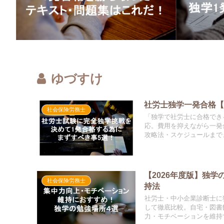
ゆづすけ
社労士独学一発合格【
社会保険労務士
「独学で社労士に合格でき
応。費用を抑えながら一発
攻略法・スケジュールまで
【2026年度版】独
社会保険労務士
持法
社労士・中小企業診断士に独
して徹底比較。自宅・図書
力・モチベーションを維持