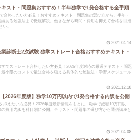
士テキスト・問題集おすすめ！半年独学で1発合格する全手順
独学で合格したい方必見！おすすめテキスト・問題集の選び方から、半年・
実績ある勉強法まで徹底解説。働きながら時間・費用を抑えて合格を目指
さい。
2021.04.14
小企業診断士2次試験 独学ストレート合格おすすめテキスト・
独学でストレート合格したい方必見！2026年度対応の厳選テキスト・問題
。最小限のコストで最短合格を狙える具体的な勉強法・学習スケジュール
。
2021.12.18
【2026年度版】独学10万円以内で1発合格する内訳を公開
抑えたい方必見！2026年度最新情報をもとに、独学で総額10万円以
際の費用内訳を科目別に公開。テキスト・問題集の選び方から通信講座と
2021.04.08