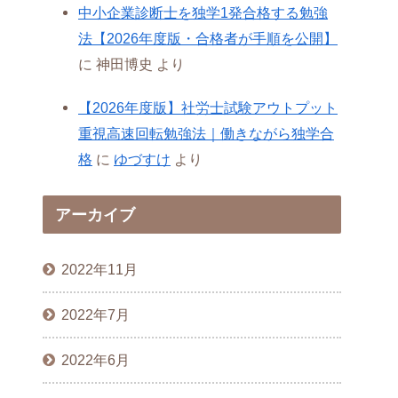
中小企業診断士を独学1発合格する勉強
法【2026年度版・合格者が手順を公開】
に
神田博史
より
【2026年度版】社労士試験アウトプット
重視高速回転勉強法｜働きながら独学合
格
に
ゆづすけ
より
アーカイブ
2022年11月
2022年7月
2022年6月