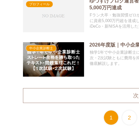
ゆづすけブログ運営
プロフィール
5,000万円達成
Fラン大卒・勉強習慣ゼロか
に資産5,000万円超を達
iDeCo・新NISAを活
2026年度版｜中小
中小企業診断士
独学1年で中小企業診断士に
次・2次試験ともに費用を
徹底解説します。
次
1
2