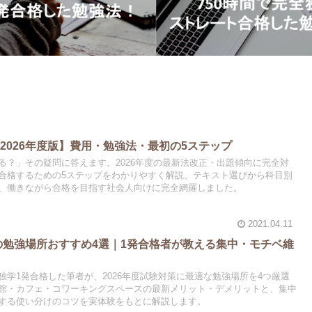
資産5,000万円
2026年度版】費用・勉強法・最初の5ステップ
る？」その疑問に答えます。2026年度の最新法改正・出題傾向に完全対
合格するための5ステップをわかりやすく解説。テキスト選びから科目別
、働きながら合格を目指す社会人向けに完全網羅しました。
2021.04.11
学の勉強場所おすすめ4選｜1発合格者が教える集中・モチベ維
学1発合格した筆者が、2026年度試験対策に最適な勉強場所を4つ厳選
館・カフェ・コワーキングスペースの最新メリット・デメリットと、集中
する使い分けのコツを実体験をもとに解説します。