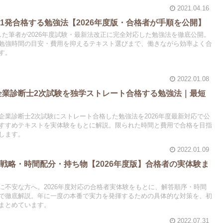
2021.04.16
1発合格する勉強法【2026年度版・合格者が手順を公開】
した筆者が2026年度試験・最新法改正に完全対応した勉強法を徹底公開。
勉強時間の目安・費用を抑えるテキスト選びまで、働きながら効率よく合
す。
2022.01.08
小企業診断士2次試験を独学ストレート合格する勉強法｜最短
企業診断士2次試験にストレート合格した勉強法を2026年度最新対応で公
すすめテキストを実体験をもとに解説。限られた時間と費用で合格を目指
します。
2022.01.09
戦略・時間配分・持ち物【2026年度版】合格者の実体験ま
に不安な方へ。2026年度対応の合格者実体験をもとに、解答順序・時間
で徹底解説。年に一度の本番で実力を発揮するための具体的な対策を、初
まとめています。
2022.07.31