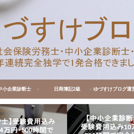
中小企業診断士
日商簿記2級
ゆづすけブログ運
ロフィール｜社労
断士・簿記を独学