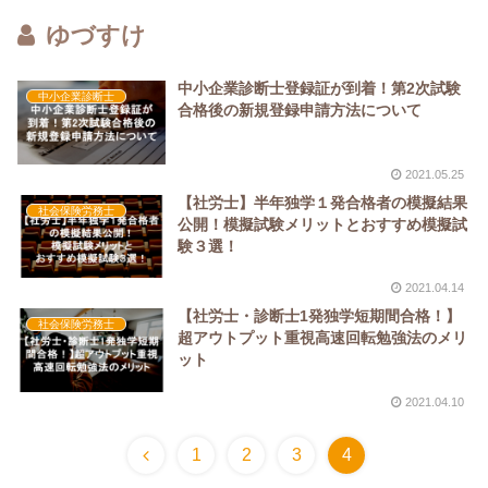
ゆづすけ
中小企業診断士登録証が到着！第2次試験
中小企業診断士
合格後の新規登録申請方法について
2021.05.25
【社労士】半年独学１発合格者の模擬結果
社会保険労務士
公開！模擬試験メリットとおすすめ模擬試
験３選！
2021.04.14
【社労士・診断士1発独学短期間合格！】
社会保険労務士
超アウトプット重視高速回転勉強法のメリ
ット
2021.04.10
1
2
3
4